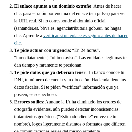
El enlace apunta a un dominio extraño
: Antes de hacer
clic, pasa el ratón por encima del enlace (sin pulsar) para ver
la URL real. Si no corresponde al dominio oficial
(santander.es, bbva.es, agenciatributaria.gob.es), no hagas
clic. Aprende a
verificar si un enlace es seguro antes de hacer
clic
.
Te pide actuar con urgencia
: “En 24 horas”,
“inmediatamente”, “último aviso”. Las entidades legítimas te
dan tiempo y raramente te presionan.
Te pide datos que ya deberían tener
: Tu banco conoce tu
DNI, tu número de cuenta y tu dirección. Hacienda tiene tus
datos fiscales. Si te piden “verificar” información que ya
poseen, es sospechoso.
Errores sutiles
: Aunque la IA ha eliminado los errores de
ortografía evidentes, aún puedes detectar inconsistencias:
tratamientos genéricos (“Estimado cliente” en vez de tu
nombre), logos ligeramente distintos o formatos que difieren
de comunicaciones reales del mismo remitente.