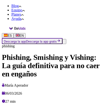
Blog
Equipo
Planes
Ayuda
ES
EN
Descarga la app
Descarga la app gratis
phishing
Phishing, Smishing y Vishing:
La guía definitiva para no caer
en engaños
María Aperador
06/03/2026
27
min